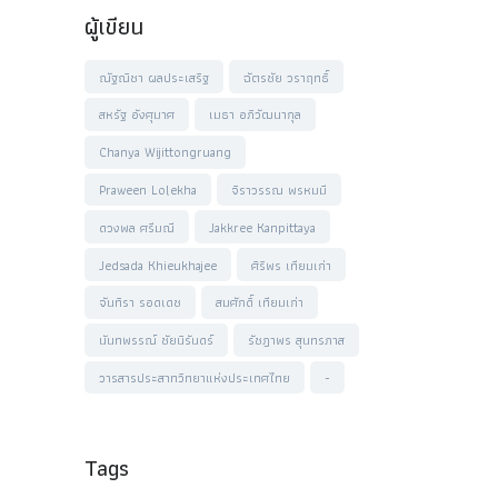
ผู้เขียน
ณัฐณิชา ผลประเสริฐ
ฉัตรชัย วราฤทธิ์
สหรัฐ อังศุมาศ
เมธา อภิวัฒนากุล
Chanya Wijittongruang
Praween Lolekha
จิราวรรณ พรหมมี
ดวงพล ศรีมณี
Jakkree Kanpittaya
Jedsada Khieukhajee
ศิริพร เทียมเก่า
จันทิรา รอดเดช
สมศักดิ์ เทียมเก่า
นันทพรรณ์ ชัยนิรันดร์
รัชฎาพร สุนทรภาส
วารสารประสาทวิทยาแห่งประเทศไทย
-
Tags