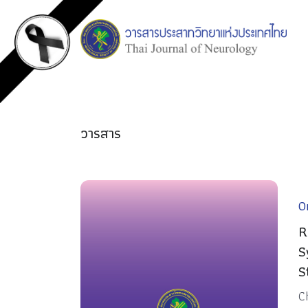
วารสาร
Or
R
S
S
C