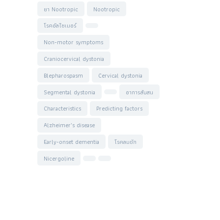
ยา Nootropic
Nootropic
โรคอัลไซเมอร์
Non-motor symptoms
Craniocervical dystonia
Blepharospasm
Cervical dystonia
Segmental dystonia
อาการสับสน
Characteristics
Predicting factors
Alzheimer’s disease
Early-onset dementia
โรคลมชัก
Nicergoline