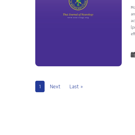
Mo
an
ac
(p
ef
1
Next
Last »