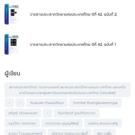
วารสารประสาทวิทยาแห่งประเทศไทย ปีที่ 42 ฉบับที่ 2
วารสารประสาทวิทยาแห่งประเทศไทย ปีที่ 42 ฉบับที่ 1
ผู้เขียน
สถาบันประสาทวิทยา กรมการแพทย์ สมาคมประสาทวิทยาแห่งประเทศไทย และเครือ
ข่ายโรงพยาบาลกลุ่มสถาบันแพทยศาสตร์แห่งประเทศไทย (UHosNet)
-
-
Ausanee Chaiwisitkun
Sombat Muengtaweepongsa
อภิวุฒิ เกิดดอนแฝก
-
ก้องเกียรติ กูณฑ์กันทรากร
จรุงไทย เดชเทวพร
กนกวรรณ บุญญพิสิษฏ์
นฤพัชร สวนประเสริฐ
อารดา โรจนอุดมศาสตร์
ปรียานุช กฤษณะประสิทธิ์
นิสา แซ่ลิ้ม