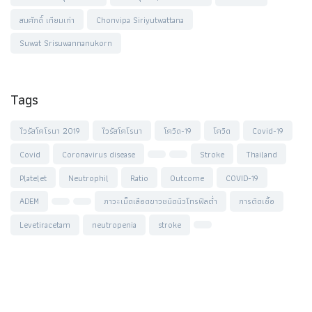
สมศักดิ์ เทียมเก่า
Chonvipa Siriyutwattana
Suwat Srisuwannanukorn
Tags
ไวรัสโคโรนา 2019
ไวรัสโคโรนา
โควิด-19
โควิด
Covid-19
Covid
Coronavirus disease
Stroke
Thailand
Platelet
Neutrophil
Ratio
Outcome
COVID-19
ADEM
ภาวะเม็ดเลือดขาวชนิดนิวโทรฟิลต่ำ
การติดเชื้อ
Levetiracetam
neutropenia
stroke