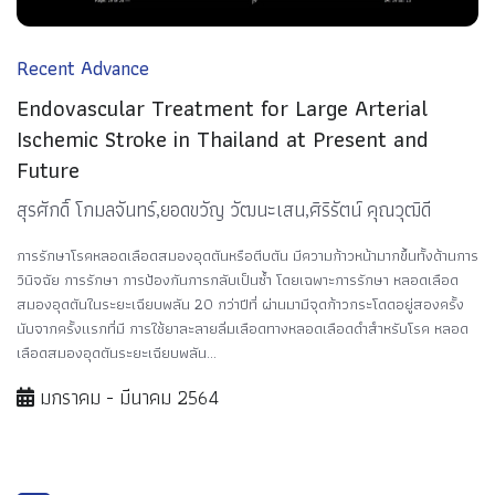
Recent Advance
Endovascular Treatment for Large Arterial
Ischemic Stroke in Thailand at Present and
Future
สุรศักดิ์ โกมลจันทร์,ยอดขวัญ วัฒนะเสน,ศิริรัตน์ คุณวุฒิดี
การรักษาโรคหลอดเลือดสมองอุดตันหรือตีบตัน มีความก้าวหน้ามากขึ้นทั้งด้านการ
วินิจฉัย การรักษา การป้องกันการกลับเป็นซ้ำ โดยเฉพาะการรักษา หลอดเลือด
สมองอุดตันในระยะเฉียบพลัน 20 กว่าปีที่ ผ่านมามีจุดก้าวกระโดดอยู่สองครั้ง
นับจากครั้งแรกที่มี การใช้ยาละลายลิ่มเลือดทางหลอดเลือดดำสำหรับโรค หลอด
เลือดสมองอุดตันระยะเฉียบพลัน...
มกราคม - มีนาคม 2564