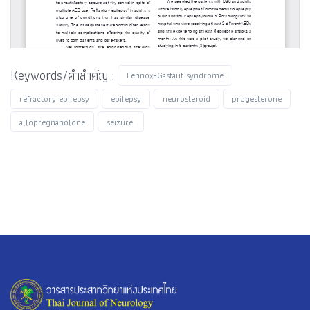
Keywords/คำสำคัญ :
Lennox-Gastaut syndrome
refractory epilepsy
epilepsy
neurosteroid
progesterone
allopregnanolone
seizure.