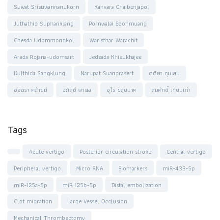
Suwat Srisuwannanukorn
Kanvara Chaibenjapol
Juthathip Suphanklang
Pornwalai Boonmuang
Chesda Udommongkol
Waristhar Warachit
Arada Rojana-udomsart
Jedsada Khieukhajee
Kulthida Sangklung
Narupat Suanprasert
ตติยา ทุมเสน
อัจฉรา คล้ายมี
อภิฤดี พาผล
อุไร ขลุ่ยนาค
สมศักดิ์ เทียมเก่า
Tags
Acute vertigo
Posterior circulation stroke
Central vertigo
Peripheral vertigo
Micro RNA
Biomarkers
miR-433-5p
miR-125a-5p
miR 125b-5p
Distal embolization
Clot migration
Large Vessel Occlusion
Mechanical Thrombectomy