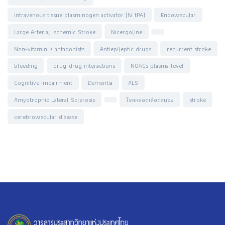
Intravenous tissue plasminogen activator (IV tPA)
Endovascular
Large Arterial Ischemic Stroke
Nicergoline
Non-vitamin K antagonists
Antiepileptic drugs
recurrent stroke
bleeding
drug-drug interactions
NOACs plasma level
Cognitive Impairment
Dementia
ALS
Amyotrophic Lateral Sclerosis
โรคหลอดเลือดสมอง
stroke
cerebrovascular disease