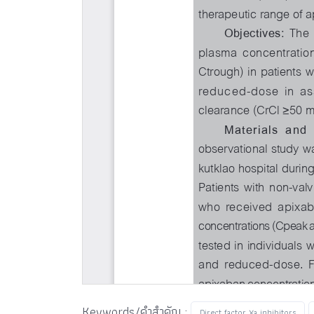
Keywords/คำสำคัญ :
Direct factor Xa inhibitors