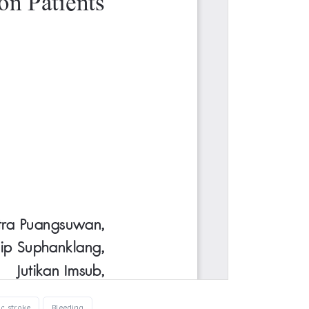
c stroke
Bleeding