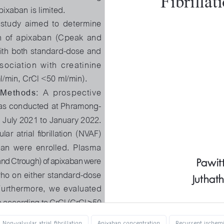
Non-valvular atrial fibrillation
Apixaban concentration
Recurrent ischemi