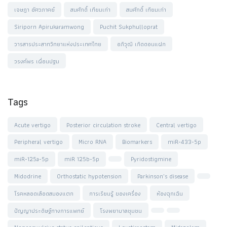
เจษฎา อัศวภาคย์
สมศักดิ์ เทียมเก่า
สมศักดิ์ เทียมเก่า
Siriporn Apirukaramwong
Puchit Sukphulloprat
วารสารประสาทวิทยาแห่งประเทศไทย
อภิวุฒิ เกิดดอนแฝก
วรงค์พร เผื่อนปฐม
Tags
Acute vertigo
Posterior circulation stroke
Central vertigo
Peripheral vertigo
Micro RNA
Biomarkers
miR-433-5p
miR-125a-5p
miR 125b-5p
Pyridostigmine
Midodrine
Orthostatic hypotension
Parkinson’s disease
โรคหลอดเลือดสมองแตก
การเรียนรู้ ของเครื่อง
ห้องฉุกเฉิน
ปัญญาประดิษฐ์ทางการแพทย์
โรงพยาบาลชุมชน