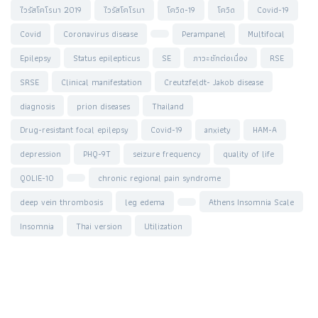
ไวรัสโคโรนา 2019
ไวรัสโคโรนา
โควิด-19
โควิด
Covid-19
Covid
Coronavirus disease
Perampanel
Multifocal
Epilepsy
Status epilepticus
SE
ภาวะชักต่อเนื่อง
RSE
SRSE
Clinical manifestation
Creutzfeldt- Jakob disease
diagnosis
prion diseases
Thailand
Drug-resistant focal epilepsy
Covid-19
anxiety
HAM-A
depression
PHQ-9T
seizure frequency
quality of life
QOLIE-10
chronic regional pain syndrome
deep vein thrombosis
leg edema
Athens Insomnia Scale
Insomnia
Thai version
Utilization