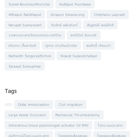
Sunee Bovonsunthonchai
Nuttapol Aoonkaew
Atthapol Raksthaput
Vorapun Senanarong
Chitphanu Laiprasit
Narupat Suanprasert
จีรพัทธ์ พลับอินทร์
สัญสณีย์ พงษ์ภักดี
วารสารประสาทวิทยาแห่งประเทศไทย
สตรีรัตน์ จันทะศรี
ศรินทรา ตั้งพานิชดี
ศุภกร ปานวัฒน์วาณิช
สมศักดิ์ เทียมเก่า
Nathasith Tangprasittichok
Nisarat Suparatchatpan
Sarawut Suksuphew
Tags
Distal embolization
Clot migration
Large Vessel Occlusion
Mechanical Thrombectomy
Intravenous tissue plasminogen activator (IV tPA)
โรคระบบประสาท
อุบัติการณ์โรคระบบประสาท
โรคหลอดเลือดสมอง
โรคหลอดเลือดสมอง