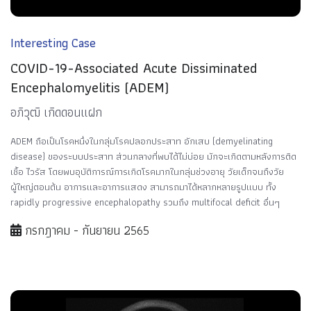
Interesting Case
COVID-19-Associated Acute Dissiminated
Encephalomyelitis (ADEM)
อภิวุฒิ เกิดดอนแฝก
ADEM ถือเป็นโรคหนึ่งในกลุ่มโรคปลอกประสาท อักเสบ (demyelinating
disease) ของระบบประสาท ส่วนกลางที่พบได้ไม่บ่อย มักจะเกิดตามหลังการติด
เชื้อ ไวรัส โดยพบอุบัติการณ์การเกิดโรคมากในกลุ่มช่วงอายุ วัยเด็กจนถึงวัย
ผู้ใหญ่ตอนต้น อาการและอาการแสดง สามารถมาได้หลากหลายรูปแบบ ทั้ง
rapidly progressive encephalopathy รวมถึง multifocal deficit อื่นๆ
กรกฎาคม - กันยายน 2565