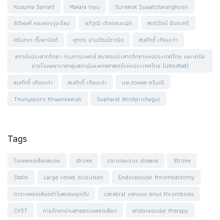
Kusuma Samart
Makara Inyu
Sureerat Suwatcharangkoon
ธิติพงศ์ หอเพชรรุ่งเรือง
อภิวุฒิ เกิดดอนแฝก
สตรีรัตน์ จันทะศรี
ศรินทรา ตั้งพานิชดี
ศุภกร ปานวัฒน์วาณิช
สมศักดิ์ เทียมเก่า
สถาบันประสาทวิทยา กรมการแพทย์ สมาคมประสาทวิทยาแห่งประเทศไทย และเครือ
ข่ายโรงพยาบาลกลุ่มสถาบันแพทยศาสตร์แห่งประเทศไทย (UHosNet)
สมศักดิ์ เทียมเก่า
สมศักดิ์ เทียมเก่า
นพ.ดวงพล ศรีมณี
Thunyaporn Khwankeerati
Supharat Winitprichagul
Tags
โรคหลอดเลือดสมอง
stroke
coronavirus disease
Stroke
Statin
Large vessel occlusion
Endovascular thrombectomy
ภาวะหลอดเลือดดำในสมองอุดตัน
cerebral venous sinus thrombosis
CVST
การรักษาผ่านสายสวนหลอดเลือด
endovascular therapy