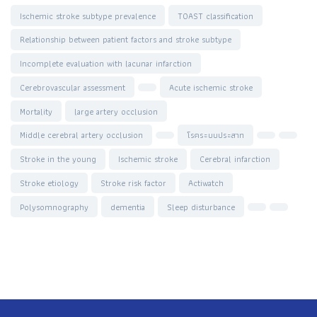
Ischemic stroke subtype prevalence
TOAST classification
Relationship between patient factors and stroke subtype
Incomplete evaluation with lacunar infarction
Cerebrovascular assessment
Acute ischemic stroke
Mortality
large artery occlusion
Middle cerebral artery occlusion
โรคระบบประสาท
Stroke in the young
Ischemic stroke
Cerebral infarction
Stroke etiology
Stroke risk factor
Actiwatch
Polysomnography
dementia
Sleep disturbance