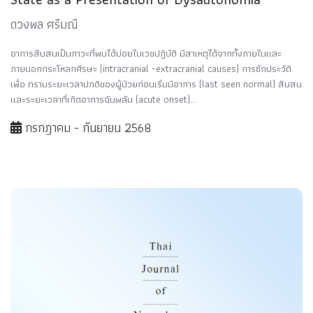
ดวงพล ศรีมณี
อาการสับสนเป็นภาวะที่พบได้บ่อยในเวชปฏิบัติ มีสาเหตุได้จากทั้งภายในและ
ภายนอกกระโหลกศีรษะ (intracranial -extracranial causes) การซักประวัติ
เพื่อ ทราบระยะเวลาปกติของผู้ป่วยก่อนเริ่มมีอาการ (last seen normal) สับสน
และระยะเวลาที่เกิดอาการฉับพลัน (acute onset)...
กรกฎาคม - กันยายน 2568