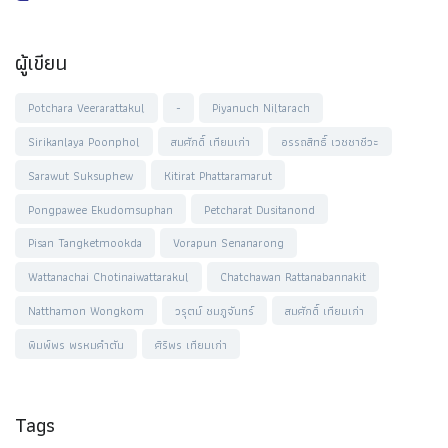
ผู้เขียน
Potchara Veerarattakul
-
Piyanuch Niltarach
Sirikanlaya Poonphol
สมศักดิ์ เทียมเก่า
อรรถสิทธิ์ เวชชาชีวะ
Sarawut Suksuphew
Kitirat Phattaramarut
Pongpawee Ekudomsuphan
Petcharat Dusitanond
Pisan Tangketmookda
Vorapun Senanarong
Wattanachai Chotinaiwattarakul
Chatchawan Rattanabannakit
Natthamon Wongkom
วรุตม์ ชมภูจันทร์
สมศักดิ์ เทียมเก่า
พิมพ์พร พรหมคำตัน
ศิริพร เทียมเก่า
Tags