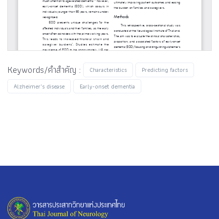
Keywords/คำสำคัญ :
Characteristics
Predicting factors
Alzheimer’s disease
Early-onset dementia