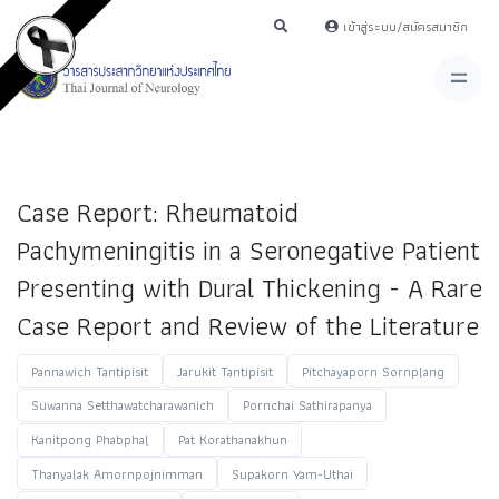
เข้าสู่ระบบ/สมัครสมาชิก
Case Report: Rheumatoid
Pachymeningitis in a Seronegative Patient
Presenting with Dural Thickening - A Rare
Case Report and Review of the Literature
Pannawich Tantipisit
Jarukit Tantipisit
Pitchayaporn Sornplang
Suwanna Setthawatcharawanich
Pornchai Sathirapanya
Kanitpong Phabphal
Pat Korathanakhun
Thanyalak Amornpojnimman
Supakorn Yam-Uthai