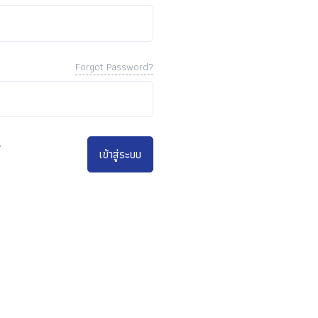
Forgot Password?
ร