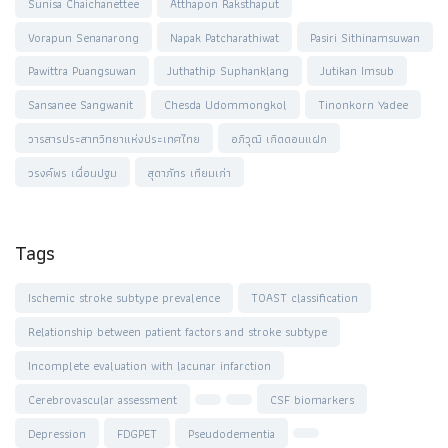
Sunisa Chaichanettee
Atthapon Raksthaput
Vorapun Senanarong
Napak Patcharathiwat
Pasiri Sithinamsuwan
Pawittra Puangsuwan
Juthathip Suphanklang
Jutikan Imsub
Sansanee Sangwanit
Chesda Udommongkol
Tinonkorn Yadee
วารสารประสาทวิทยาแห่งประเทศไทย
อภิวุฒิ เกิดดอนแฝก
วรงค์พร เผื่อนปฐม
สุดาภัทร เทียมเก่า
Tags
Ischemic stroke subtype prevalence
TOAST classification
Relationship between patient factors and stroke subtype
Incomplete evaluation with lacunar infarction
Cerebrovascular assessment
CSF biomarkers
Depression
FDGPET
Pseudodementia