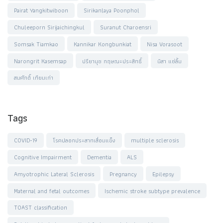
Pairat Yangkitwiboon
Sirikanlaya Poonphol
Chuleeporn Sirijaichingkul
Suranut Charoensri
Somsak Tiamkao
Kannikar Kongbunkiat
Nisa Vorasoot
Narongrit Kasemsap
ปรียานุช กฤษณะประสิทธิ์
นิสา แซ่ลิ้ม
สมศักดิ์ เทียมเก่า
Tags
COVID-19
โรคปลอกประสาทเสื่อมแข็ง
multiple sclerosis
Cognitive Impairment
Dementia
ALS
Amyotrophic Lateral Sclerosis
Pregnancy
Epilepsy
Maternal and fetal outcomes
Ischemic stroke subtype prevalence
TOAST classification