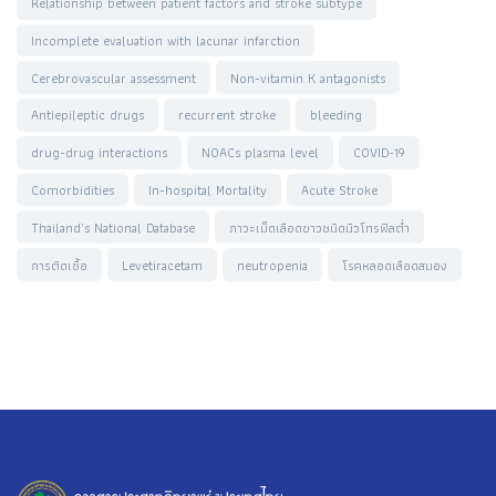
Relationship between patient factors and stroke subtype
Incomplete evaluation with lacunar infarction
Cerebrovascular assessment
Non-vitamin K antagonists
Antiepileptic drugs
recurrent stroke
bleeding
drug-drug interactions
NOACs plasma level
COVID-19
Comorbidities
In-hospital Mortality
Acute Stroke
Thailand’s National Database
ภาวะเม็ดเลือดขาวชนิดนิวโทรฟิลต่ำ
การติดเชื้อ
Levetiracetam
neutropenia
โรคหลอดเลือดสมอง