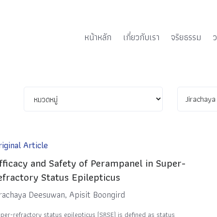
หน้าหลัก
เกี่ยวกับเรา
จริยธรรม
ว
iginal Article
fficacy and Safety of Perampanel in Super-
efractory Status Epilepticus
irachaya Deesuwan, Apisit Boongird
per-refractory status epilepticus (SRSE) is defined as status