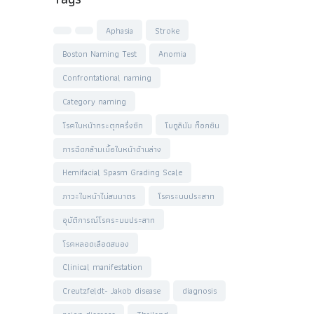
Aphasia
Stroke
Boston Naming Test
Anomia
Confrontational naming
Category naming
โรคใบหน้ากระตุกครึ่งซีก
โบทูลินัม ท็อกซิน
การฉีดกล้ามเนื้อใบหน้าด้านล่าง
Hemifacial Spasm Grading Scale
ภาวะใบหน้าไม่สมมาตร
โรคระบบประสาท
อุบัติการณ์โรคระบบประสาท
โรคหลอดเลือดสมอง
Clinical manifestation
Creutzfeldt- Jakob disease
diagnosis