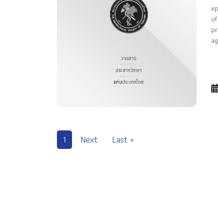
ep
of
pr
ag
1
Next
Last »