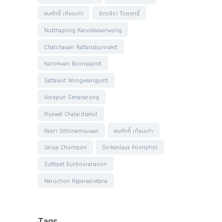
สมศักดิ์ เทียมเก่า
จิตรจิรา ไชยฤทธิ์
Nutthapong Kanokkawinwong
Chatchawan Rattanabunnakit
Kanokwan Boonyapisit
Sattawut Wongwiangjunt
Vorapun Senanarong
Piyawat Chalardsakul
Pasiri Sithinamsuwan
สมศักดิ์ เทียมเก่า
Jariya Chompon
Sirikanlaya Poonphol
Suttipat Eurboorananon
Naruchon Kijpaisalratana
Tags