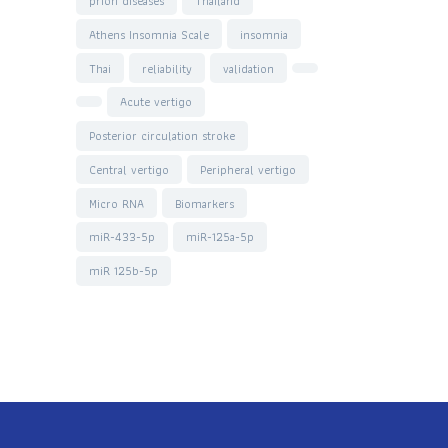
prion diseases
Thailand
Athens Insomnia Scale
insomnia
Thai
reliability
validation
Acute vertigo
Posterior circulation stroke
Central vertigo
Peripheral vertigo
Micro RNA
Biomarkers
miR-433-5p
miR-125a-5p
miR 125b-5p