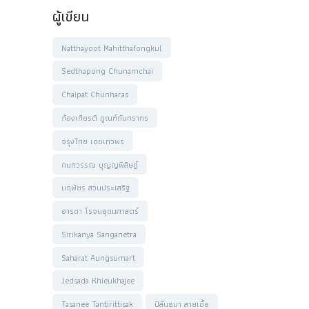
ผู้เขียน
Natthayoot Mahitthafongkul
Sedthapong Chunamchai
Chaipat Chunharas
ก้องเกียรติ กูณฑ์กันทรากร
จรุงไทย เดชเทวพร
กนกวรรณ บุญญพิสิษฏ์
นฤพัชร สวนประเสริฐ
อารดา โรจนอุดมศาสตร์
Sirikanya Sanganetra
Saharat Aungsumart
Jedsada Khieukhajee
Tasanee Tantirittisak
ปิลันธนา สายเชื้อ