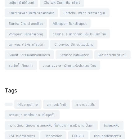
เอลียา ฟ้ามิตินนท์
Chaisak Dumrikarnlert
Chatchawan Rattanabannakit
Lertchai Wachirutmangur
Sunisa Chaichanettee
Atthapon Raksthaput
Vorapun Senanarong
วารสารประสาทวิทยาแห่งประเทศไทย
ผศ.พญ. ศิริพร เทียมเก่า
Chonvipa Siriyutwattana
Suwat Srisuwannanukorn
Kesinee Katawatee
Pat Korathanakhu
สมศักดิ์ เทียมเก่า
วารสารประสาทวิทยาแห่งประเทศไทย
Tags
Nicergoline
armodafinil
ภาวะนอนเกิน
ภาวะหยุด หายใจขณะหลับอุดกั้น
ความผิดปกติของการนอนหลับ ที่เกิดจากการท􀄬ำงานเป็นกะ
โรคลมหลับ
CSF biomarkers
Depression
FDGPET
Pseudodementia