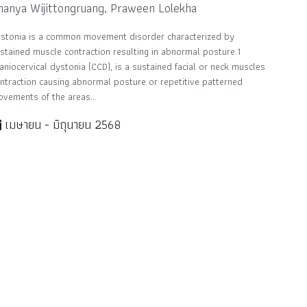
hanya Wijittongruang, Praween Lolekha
stonia is a common movement disorder characterized by
stained muscle contraction resulting in abnormal posture.1
aniocervical dystonia (CCD), is a sustained facial or neck muscles
ntraction causing abnormal posture or repetitive patterned
vements of the areas...
เมษายน - มิถุนายน 2568