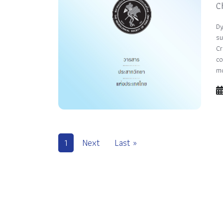
C
Dy
su
Cr
co
mo
1
Next
Last »