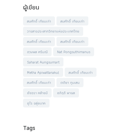
ผู้เขียน
สมศักดิ์ เทียมเก่า
สมศักดิ์ เทียมเก่า
วารสารประสาทวิทยาแห่งประเทศไทย
สมศักดิ์ เทียมเก่า
สมศักดิ์ เทียมเก่า
ดวงพล ศรีมณี
Nat Pongsuthimanus
Saharat Aungsumart
Metha Apiwattanakul
สมศักดิ์ เทียมเก่า
สมศักดิ์ เทียมเก่า
ตติยา ทุมเสน
อัจฉรา คล้ายมี
อภิฤดี พาผล
อุไร ขลุ่ยนาค
Tags