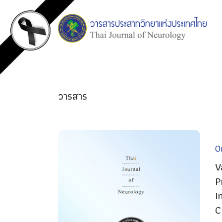
วารสาร
Or
V
P
I
C