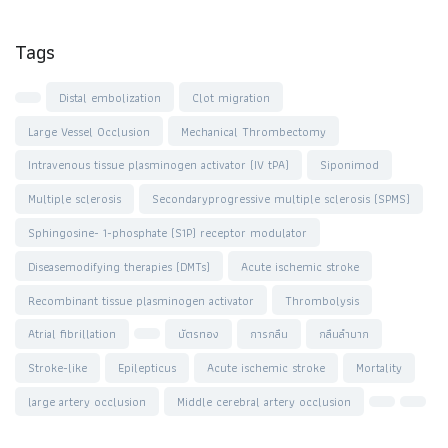
Tags
Distal embolization
Clot migration
Large Vessel Occlusion
Mechanical Thrombectomy
Intravenous tissue plasminogen activator (IV tPA)
Siponimod
Multiple sclerosis
Secondaryprogressive multiple sclerosis (SPMS)
Sphingosine- 1-phosphate (S1P) receptor modulator
Diseasemodifying therapies (DMTs)
Acute ischemic stroke
Recombinant tissue plasminogen activator
Thrombolysis
Atrial fibrillation
บัตรทอง
การกลืน
กลืนลำบาก
Stroke-like
Epilepticus
Acute ischemic stroke
Mortality
large artery occlusion
Middle cerebral artery occlusion