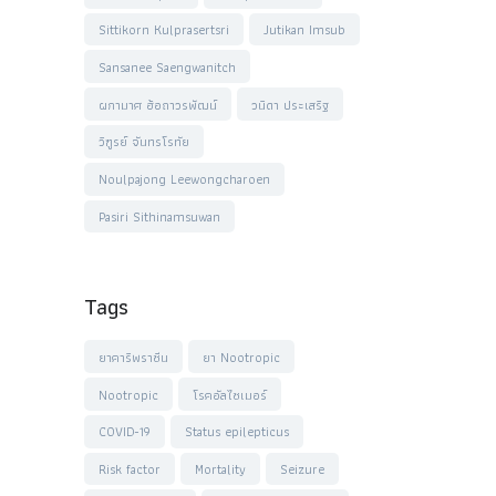
Sittikorn Kulprasertsri
Jutikan Imsub
Sansanee Saengwanitch
ผกามาศ ฮ้อถาวรพัฒน์
วนิดา ประเสริฐ
วิฑูรย์ จันทรโรทัย
Noulpajong Leewongcharoen
Pasiri Sithinamsuwan
Tags
ยาคาริพราซีน
ยา Nootropic
Nootropic
โรคอัลไซเมอร์
COVID-19
Status epilepticus
Risk factor
Mortality
Seizure