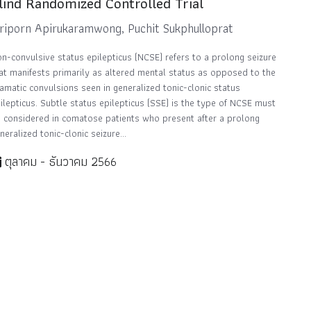
lind Randomized Controlled Trial
iriporn Apirukaramwong, Puchit Sukphulloprat
n-convulsive status epilepticus (NCSE) refers to a prolong seizure
at manifests primarily as altered mental status as opposed to the
amatic convulsions seen in generalized tonic-clonic status
ilepticus. Subtle status epilepticus (SSE) is the type of NCSE must
 considered in comatose patients who present after a prolong
neralized tonic-clonic seizure...
ตุลาคม - ธันวาคม 2566