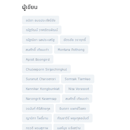
ผู้เขียน
ชนิดา อมรประภัสร์ชัย
ณัฐวัฒน์ วาศฉัตรพัฒน์
ณัฐณิชา ผลประเสริฐ
ฉัตรชัย วราฤทธิ์
สมศักดิ์ เทียมเก่า
Montana Pothong
Apisit Boongird
Chuleeporn Sirijaichingkul
Suranut Charoensri
Somsak Tiamkao
Kannikar Kongbunkiat
Nisa Vorasoot
Narongrit Kasemsap
สมศักดิ์ เทียมเก่า
วรนันท์ คีรีสัตยกุล
จินตภา แพทย์โอสถ
ญานิกา โพธิ์งาม
กัณยาวีร์ พยุงกุลอนันต์
กรวดี พรมสุภาพ
นงค์นุช แจ้งสว่าง