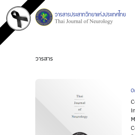
วารสาร
Or
C
I
M
C