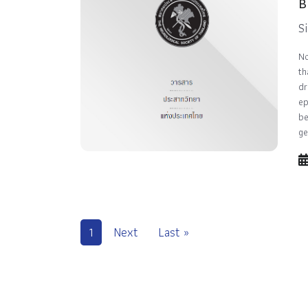
B
S
No
th
dr
ep
be
ge
1
Next
Last »