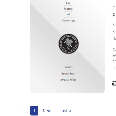
C
P
S
S
K
Gu
in
pr
re
1
Next
Last »