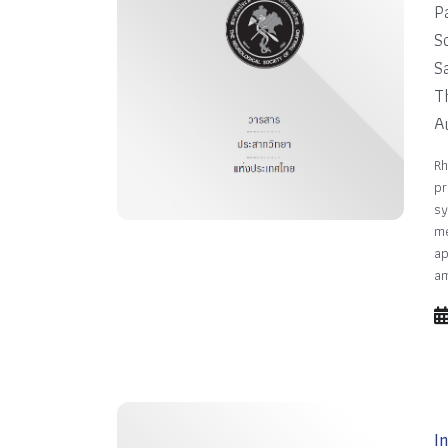
P
S
S
T
A
Rh
pr
sy
me
ap
a
I