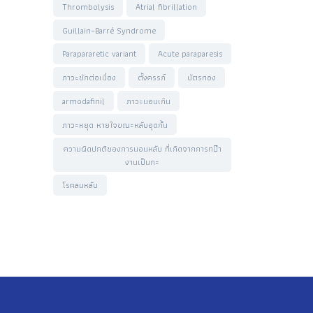
Thrombolysis
Atrial fibrillation
Guillain–Barré Syndrome
Parapararetic variant
Acute paraparesis
ภาวะชักต่อเนื่อง
ตั้งครรภ์
บัตรทอง
armodafinil
ภาวะนอนเกิน
ภาวะหยุด หายใจขณะหลับอุดกั้น
ความผิดปกติของการนอนหลับ ที่เกิดจากการท􀄬ำ
งานเป็นกะ
โรคลมหลับ