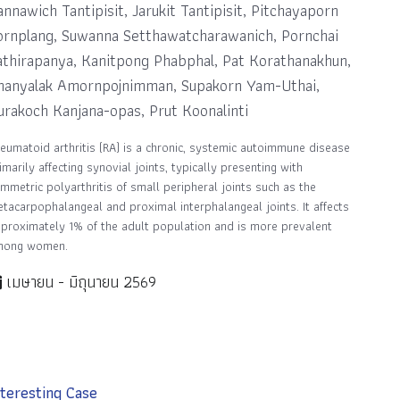
annawich Tantipisit, Jarukit Tantipisit, Pitchayaporn
ornplang, Suwanna Setthawatcharawanich, Pornchai
athirapanya, Kanitpong Phabphal, Pat Korathanakhun,
hanyalak Amornpojnimman, Supakorn Yam-Uthai,
urakoch Kanjana-opas, Prut Koonalinti
eumatoid arthritis (RA) is a chronic, systemic autoimmune disease
imarily affecting synovial joints, typically presenting with
mmetric polyarthritis of small peripheral joints such as the
tacarpophalangeal and proximal interphalangeal joints. It affects
proximately 1% of the adult population and is more prevalent
mong women.
เมษายน - มิถุนายน 2569
nteresting Case