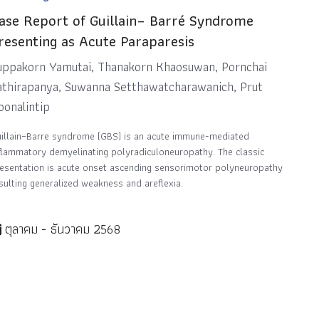
ase Report of Guillain– Barré Syndrome
resenting as Acute Paraparesis
uppakorn Yamutai, Thanakorn Khaosuwan, Pornchai
athirapanya, Suwanna Setthawatcharawanich, Prut
oonalintip
illain–Barre syndrome (GBS) is an acute immune-mediated
flammatory demyelinating polyradiculoneuropathy. The classic
esentation is acute onset ascending sensorimotor polyneuropathy
sulting generalized weakness and areflexia.
ตุลาคม - ธันวาคม 2568