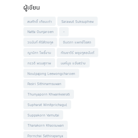
ผู้เขียน
สมศักดิ์ เทียมเก่า
Sarawut Suksuphew
Natta Ounjaroen
-
วรนันท์ คีรีสัตยกุล
จินตภา แพทย์โอสถ
ญานิกา โพธิ์งาม
กัณยาวีร์ พยุงกุลอนันต์
กรวดี พรมสุภาพ
นงค์นุช แจ้งสว่าง
Noulpajong Leewongcharoen
Pasiri Sithinamsuwan
Thunyaporn Khwankeerati
Supharat Winitprichagul
Suppakorn Yamutai
Thanakorn Khaosuwan
Pornchai Sathirapanya