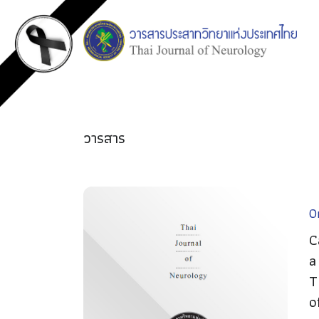
วารสาร
Or
C
a
T
o