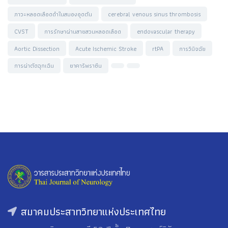
ภาวะหลอดเลือดดำในสมองอุดตัน
cerebral venous sinus thrombosis
CVST
การรักษาผ่านสายสวนหลอดเลือด
endovascular therapy
Aortic Dissection
Acute Ischemic Stroke
rtPA
การวินิจฉัย
การผ่าตัดฉุกเฉิน
ยาคาริพราซีน
สมาคมประสาทวิทยาแห่งประเทศไทย