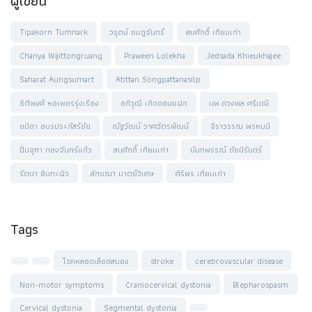
ผู้เขียน
Tipakorn Tumnark
วรุตม์ ชมภูจันทร์
สมศักดิ์ เทียมเก่า
Chanya Wijittongruang
Praween Lolekha
Jedsada Khieukhajee
Saharat Aungsumart
Atittan Songpattanasilp
ธิติพงศ์ หอเพชรรุ่งเรือง
อภิวุฒิ เกิดดอนแฝก
นพ.ดวงพล ศรีมณี
ชนิดา อมรประภัสร์ชัย
ณัฐวัฒน์ วาศฉัตรพัฒน์
จิราวรรณ พรหมมี
ปิ่นจุฑา ทองจันทร์แก้ว
สมศักดิ์ เทียมเก่า
นันทพรรณ์ ชัยนิรันดร์
รัตนา อินทะผิว
ลักขณา มาตย์วิเศษ
ศิริพร เทียมเก่า
Tags
โรคหลอดเลือดสมอง
stroke
cerebrovascular disease
Non-motor symptoms
Craniocervical dystonia
Blepharospasm
Cervical dystonia
Segmental dystonia