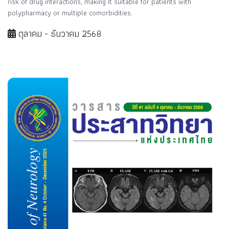
risk of drug interactions, making it suitable for patients with
polypharmacy or multiple comorbidities.
ตุลาคม - ธันวาคม 2568