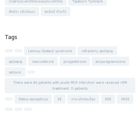
วารสารประสาทวิทยาแห่งประเทศไทย
Tipakorn Tumnark
ภัคจิรา วชิรวัฒนา
สรรัตน์ ทำแก้ว
Tags
Lennox-Gastaut syndrome
refractory epilepsy
epilepsy
neurosteroid
progesterone
allopregnanolone
seizure.
There were 86 patients with acute MCA infarction were received rtPA
treatment: 11 patients
Status epilepticus
SE
ภาวะชักต่อเนื่อง
RSE
SRSE