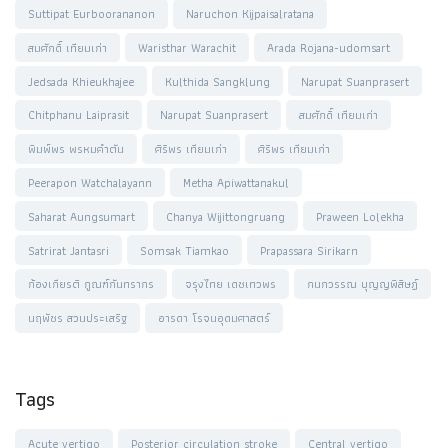
Suttipat Eurboorananon
Naruchon Kijpaisalratana
สมศักดิ์ เทียมเก่า
Waristhar Warachit
Arada Rojana-udomsart
Jedsada Khieukhajee
Kulthida Sangklung
Narupat Suanprasert
Chitphanu Laiprasit
Narupat Suanprasert
สมศักดิ์ เทียมเก่า
พิมพ์พร พรหมคำตัน
ศิริพร เทียมเก่า
ศิริพร เทียมเก่า
Peerapon Watchalayann
Metha Apiwattanakul
Saharat Aungsumart
Chanya Wijittongruang
Praween Lolekha
Satrirat Jantasri
Somsak Tiamkao
Prapassara Sirikarn
ก้องเกียรติ กูณฑ์กันทรากร
จรุงไทย เดชเทวพร
กนกวรรณ บุญญพิสิษฏ์
นฤพัชร สวนประเสริฐ
อารดา โรจนอุดมศาสตร์
Tags
Acute vertigo
Posterior circulation stroke
Central vertigo