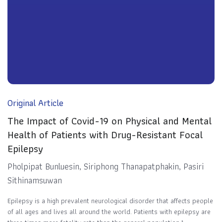
Original Article
The Impact of Covid-19 on Physical and Mental
Health of Patients with Drug-Resistant Focal
Epilepsy
Pholpipat Bunluesin, Siriphong Thanapatphakin, Pasiri
Sithinamsuwan
Epilepsy is a high prevalent neurological disorder that affects people
of all ages and lives all around the world. Patients with epilepsy are