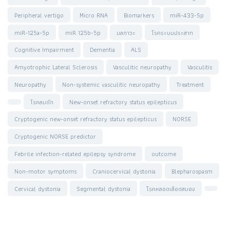
Peripheral vertigo
Micro RNA
Biomarkers
miR-433-5p
miR-125a-5p
miR 125b-5p
มลภาวะ
โรคระบบประสาท
Cognitive Impairment
Dementia
ALS
Amyotrophic Lateral Sclerosis
Vasculitic neuropathy
Vasculitis
Neuropathy
Non-systemic vasculitic neuropathy
Treatment
โรคลมชัก
New-onset refractory status epilepticus
Cryptogenic new-onset refractory status epilepticus
NORSE
Cryptogenic NORSE predictor
Febrile infection-related epilepsy syndrome
outcome
Non-motor symptoms
Craniocervical dystonia
Blepharospasm
Cervical dystonia
Segmental dystonia
โรคหลอดเลือดสมอง