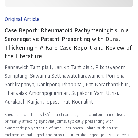
Original Article
Case Report: Rheumatoid Pachymeningitis in a
Seronegative Patient Presenting with Dural
Thickening - A Rare Case Report and Review of
the Literature
Pannawich Tantipisit, Jarukit Tantipisit, Pitchayaporn
Sornplang, Suwanna Setthawatcharawanich, Pornchai
Sathirapanya, Kanitpong Phabphal, Pat Korathanakhun,
Thanyalak Amornpojnimman, Supakorn Yam-Uthai,
Aurakoch Kanjana-opas, Prut Koonalinti
Rheumatoid arthritis (RA) is a chronic, systemic autoimmune disease
primarily affecting synovial joints, typically presenting with
symmetric polyarthritis of small peripheral joints such as the
metacarpophalangeal and proximal interphalangeal joints. It affects