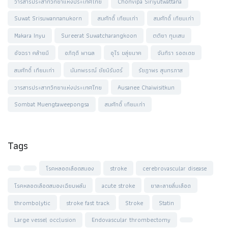
วารสารประสาทวิทยาแห่งประเทศไทย
Chonvipa Siriyutwattana
Suwat Srisuwannanukorn
สมศักดิ์ เทียมเก่า
สมศักดิ์ เทียมเก่า
Makara Inyu
Sureerat Suwatcharangkoon
ตติยา ทุมเสน
อัจฉรา คล้ายมี
อภิฤดี พาผล
อุไร ขลุ่ยนาค
จันทิรา รอดเดช
สมศักดิ์ เทียมเก่า
นันทพรรณ์ ชัยนิรันดร์
รัชฎาพร สุนทรภาส
วารสารประสาทวิทยาแห่งประเทศไทย
Ausanee Chaiwisitkun
Sombat Muengtaweepongsa
สมศักดิ์ เทียมเก่า
Tags
โรคหลอดเลือดสมอง
stroke
cerebrovascular disease
โรคหลอดเลือดสมองเฉียบพลัน
acute stroke
ยาละลายลิ่มเลือด
thrombolytic
stroke fast track
Stroke
Statin
Large vessel occlusion
Endovascular thrombectomy